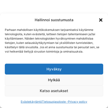
Hallinnoi suostumusta
Parhaan mahdollisen käyttökokemuksen tarjoamiseksi käytämme
Ilmoittaudu
teknologioita, kuten evästeitä, laitteen tietojen tallentamiseen ja/tai
käyttämiseen. Näiden teknologioiden hyväksyminen mahdollistaa
Yhteystiedot
tietojen, kuten selauskäyttäytymisen tai yksilöllisten tunnisteiden,
Evästekäytäntö (EU)
käsittelyn tällä sivustolla. Jos et anna suostumusta tai peruutat sen, se
Tietosuojasoloste -Privacy policy
voi heikentää tiettyjä sivuston toimintoja ja ominaisuuksia.
Peruutusehdot
Hyväksy
Hylkää
Katso asetukset
Copyright © 2026 Kanavasoutu
Evästekäytäntö
Tietosuojasoloste -Privacy policy