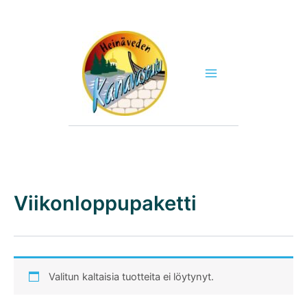
Siirry
sisältöön
Viikonloppupaketti
Valitun kaltaisia tuotteita ei löytynyt.