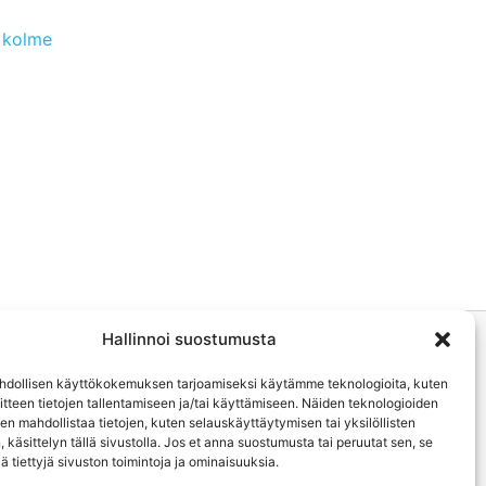
t kolme
Hallinnoi suostumusta
dollisen käyttökokemuksen tarjoamiseksi käytämme teknologioita, kuten
aitteen tietojen tallentamiseen ja/tai käyttämiseen. Näiden teknologioiden
 mahdollistaa tietojen, kuten selauskäyttäytymisen tai yksilöllisten
, käsittelyn tällä sivustolla. Jos et anna suostumusta tai peruutat sen, se
ä tiettyjä sivuston toimintoja ja ominaisuuksia.