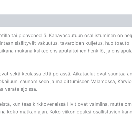
ootilla tai pienveneellä. Kanavasoutuun osallistuminen on hel
intaan sisältyvät vakuutus, tavaroiden kuljetus, huoltoauto,
aikana mukana kulkee ensiaputaitoinen henkilö, ja ensiapul
kevat sekä keulassa että perässä. Aikataulut ovat suuntaa an
uokailuun, saunomiseen ja majoittumiseen Valamossa, Karvi
aa varata ajoissa.
eistä, kun taas kirkkoveneissä liivit ovat valmiina, mutta oma
ana koko matkan ajan. Koko viikonlopuksi osallistuvien ka