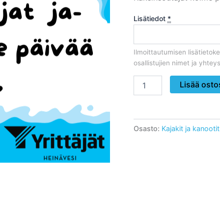
Lisätiedot
*
Ilmoittautumisen lisätieto
osallistujien nimet ja yhteyst
Kaksinsoutajat
Lisää osto
ja
melojat
kolme
päivää
Osasto:
Kajakit ja kanootit
määrä