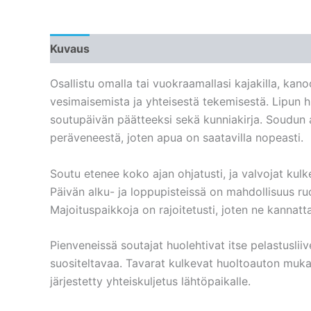
Kuvaus
Osallistu omalla tai vuokraamallasi kajakilla, kan
vesimaisemista ja yhteisestä tekemisestä. Lipun h
soutupäivän päätteeksi sekä kunniakirja. Soudun 
peräveneestä, joten apua on saatavilla nopeasti.
Soutu etenee koko ajan ohjatusti, ja valvojat kul
Päivän alku- ja loppupisteissä on mahdollisuus r
Majoituspaikkoja on rajoitetusti, joten ne kannatt
Pienveneissä soutajat huolehtivat itse pelastusliiv
suositeltavaa. Tavarat kulkevat huoltoauton muk
järjestetty yhteiskuljetus lähtöpaikalle.