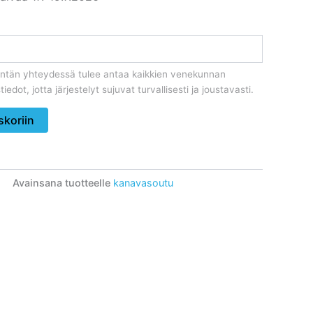
kentän yhteydessä tulee antaa kaikkien venekunnan
iedot, jotta järjestelyt sujuvat turvallisesti ja joustavasti.
skoriin
Avainsana tuotteelle
kanavasoutu