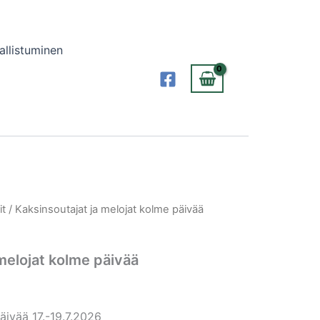
allistuminen
it
/ Kaksinsoutajat ja melojat kolme päivää
melojat kolme päivää
äivää 17.-19.7.2026