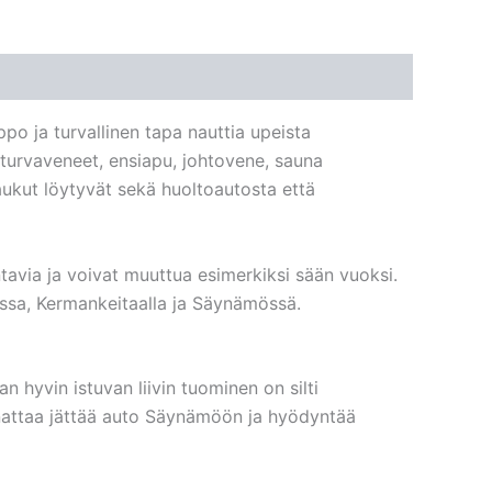
ppo ja turvallinen tapa nauttia upeista
 turvaveneet, ensiapu, johtovene, sauna
aukut löytyvät sekä huoltoautosta että
tavia ja voivat muuttua esimerkiksi sään vuoksi.
ossa, Kermankeitaalla ja Säynämössä.
n hyvin istuvan liivin tuominen on silti
nnattaa jättää auto Säynämöön ja hyödyntää