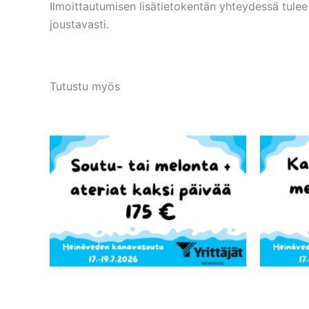
Ilmoittautumisen lisätietokentän yhteydessä tulee a
joustavasti.
Tutustu myös