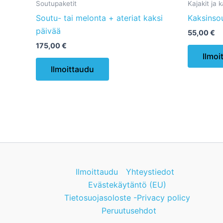
Soutupaketit
Kajakit ja 
Soutu- tai melonta + ateriat kaksi
Kaksinsou
päivää
55,00
€
175,00
€
Ilmoi
Tällä
Ilmoittaudu
tuotteella
on
useampi
muunnelma.
Voit
tehdä
valinnat
tuotteen
Ilmoittaudu
Yhteystiedot
sivulla.
Evästekäytäntö (EU)
Tietosuojasoloste -Privacy policy
Peruutusehdot