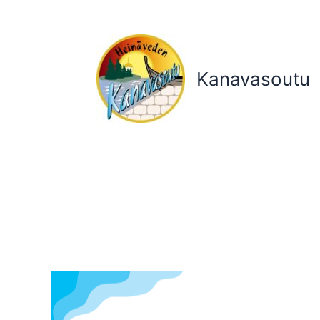
Siirry
sisältöön
Kanavasoutu