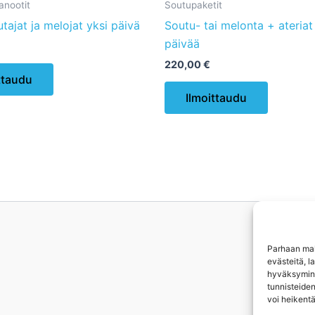
kanootit
Soutupaketit
tajat ja melojat yksi päivä
Soutu- tai melonta + ateria
päivää
220,00
€
Tällä
ttaudu
tuotteella
Ilmoittaudu
on
useampi
muunnelma.
Voit
tehdä
valinnat
tuotteen
sivulla.
Parhaan mah
evästeitä, l
hyväksyminen
tunnisteiden
voi heikentä