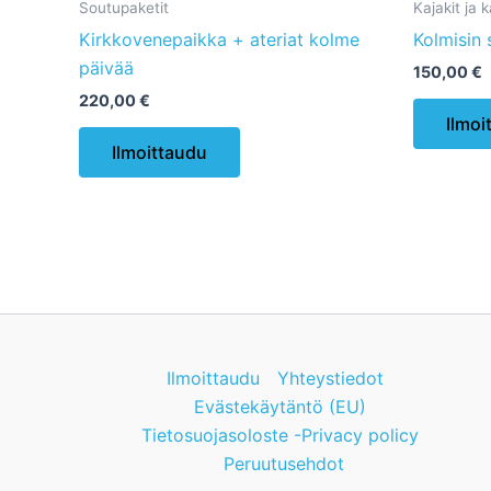
Soutupaketit
Kajakit ja 
Kirkkovenepaikka + ateriat kolme
Kolmisin 
päivää
150,00
€
220,00
€
Ilmoi
Ilmoittaudu
Ilmoittaudu
Yhteystiedot
Evästekäytäntö (EU)
Tietosuojasoloste -Privacy policy
Peruutusehdot