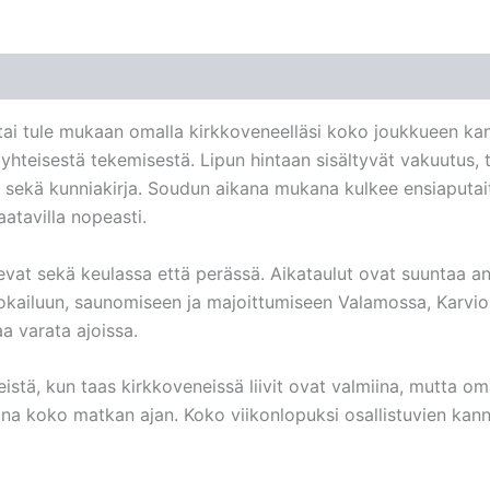
n tai tule mukaan omalla kirkkoveneelläsi koko joukkueen k
 yhteisestä tekemisestä. Lipun hintaan sisältyvät vakuutus, 
 sekä kunniakirja. Soudun aikana mukana kulkee ensiaputait
atavilla nopeasti.
kevat sekä keulassa että perässä. Aikataulut ovat suuntaa an
uokailuun, saunomiseen ja majoittumiseen Valamossa, Karvi
aa varata ajoissa.
eistä, kun taas kirkkoveneissä liivit ovat valmiina, mutta oma
ana koko matkan ajan. Koko viikonlopuksi osallistuvien ka