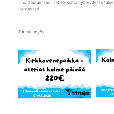
Ilmoittautumisen lisätietokentän yhteydessä tulee a
joustavasti.
Tutustu myös