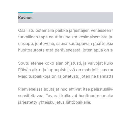
Kuvaus
Lisätiedot
Osallistu ostamalla paikka järjestäjien veneesee
turvallinen tapa nauttia upeista vesimaisemista ja
ensiapu, johtovene, sauna soutupäivän päätteeksi
huoltoautosta että peräveneestä, joten apua on sa
Soutu etenee koko ajan ohjatusti, ja valvojat kul
Päivän alku- ja loppupisteissä on mahdollisuus r
Majoituspaikkoja on rajoitetusti, joten ne kannatt
Pienveneissä soutajat huolehtivat itse pelastusliiv
suositeltavaa. Tavarat kulkevat huoltoauton muk
järjestetty yhteiskuljetus lähtöpaikalle.