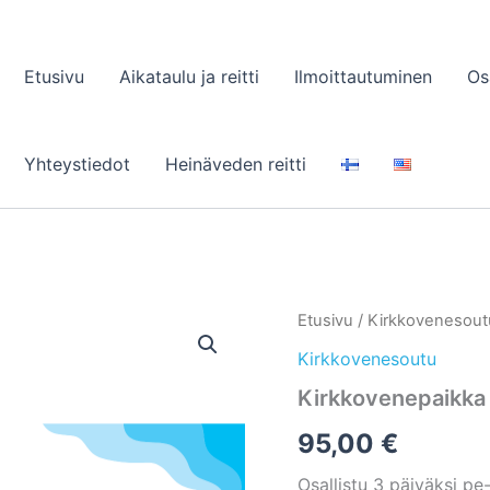
Etusivu
Aikataulu ja reitti
Ilmoittautuminen
Os
Yhteystiedot
Heinäveden reitti
Etusivu
/
Kirkkovenesout
Kirkkovenesoutu
Kirkkovenepaikka
95,00
€
Osallistu 3 päiväksi pe-