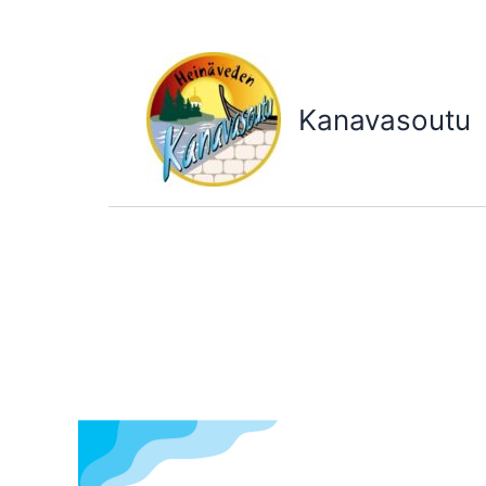
Siirry
sisältöön
Kanavasoutu