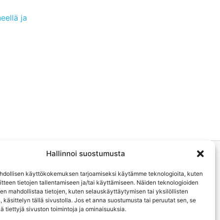
ellä ja
Hallinnoi suostumusta
dollisen käyttökokemuksen tarjoamiseksi käytämme teknologioita, kuten
aitteen tietojen tallentamiseen ja/tai käyttämiseen. Näiden teknologioiden
 mahdollistaa tietojen, kuten selauskäyttäytymisen tai yksilöllisten
, käsittelyn tällä sivustolla. Jos et anna suostumusta tai peruutat sen, se
ä tiettyjä sivuston toimintoja ja ominaisuuksia.