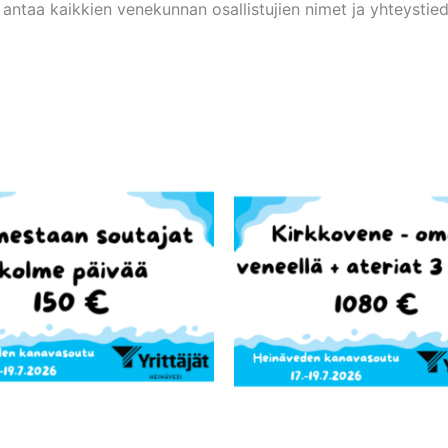
ntaa kaikkien venekunnan osallistujien nimet ja yhteystiedot,