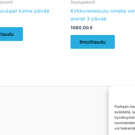
kanootit
Soutupaketit
soutajat kolme päivää
Kirkkovenesoutu-omalla vene
ateriat 3 päivää
1080,00
€
ttaudu
Ilmoittaudu
Parhaan mah
evästeitä, l
hyväksyminen
tunnisteiden
voi heikentä