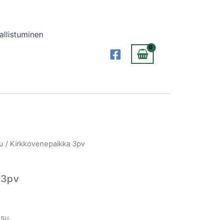
allistuminen
u
/ Kirkkovenepaikka 3pv
 3pv
su.