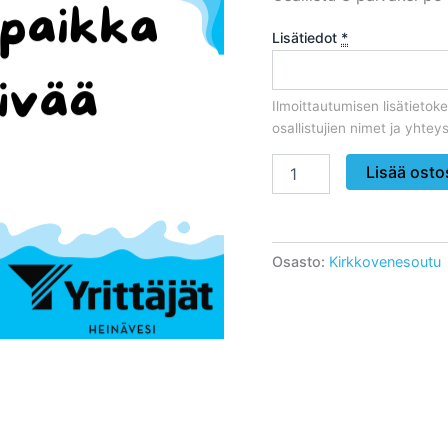
Lisätiedot
*
Ilmoittautumisen lisätieto
osallistujien nimet ja yhteyst
Kirkkovenepaikka
Lisää osto
3pv
määrä
Osasto:
Kirkkovenesoutu