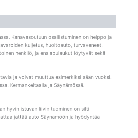
anssa. Kanavasoutuun osallistuminen on helppo ja
tavaroiden kuljetus, huoltoauto, turvaveneet,
oinen henkilö, ja ensiapulaukut löytyvät sekä
tavia ja voivat muuttua esimerkiksi sään vuoksi.
ossa, Kermankeitaalla ja Säynämössä.
n hyvin istuvan liivin tuominen on silti
nnattaa jättää auto Säynämöön ja hyödyntää