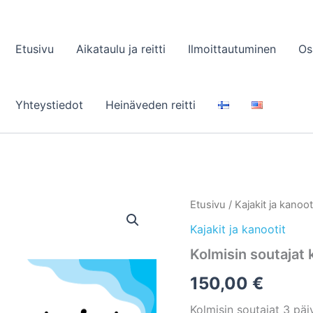
Etusivu
Aikataulu ja reitti
Ilmoittautuminen
Os
Yhteystiedot
Heinäveden reitti
Etusivu
/
Kajakit ja kanoot
Kajakit ja kanootit
Kolmisin soutajat
150,00
€
Kolmisin soutajat 3 päi