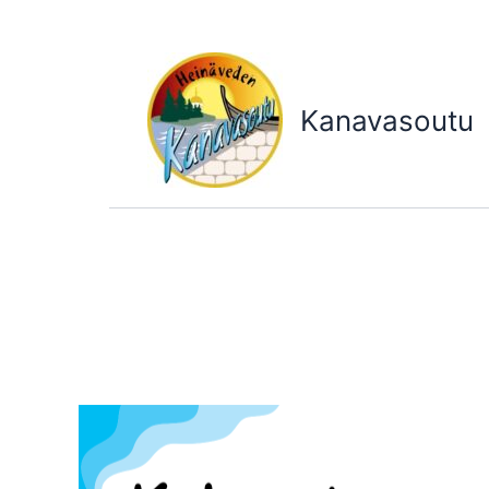
Siirry
sisältöön
Kanavasoutu