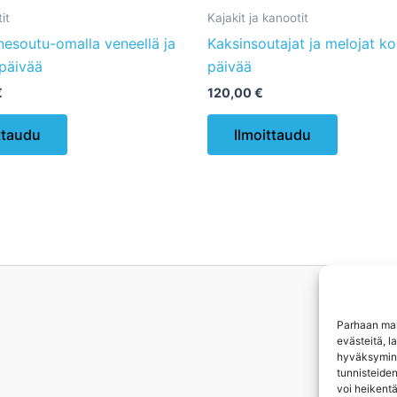
it
Kajakit ja kanootit
nesoutu-omalla veneellä ja
Kaksinsoutajat ja melojat k
 päivää
päivää
€
120,00
€
Tällä
ttaudu
Ilmoittaudu
tuotteella
on
useampi
muunnelma.
Voit
tehdä
valinnat
tuotteen
sivulla.
Parhaan mah
evästeitä, l
hyväksyminen
tunnisteiden
voi heikentä