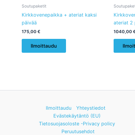
Soutupaketit
Soutupaket
Kirkkovenepaikka + ateriat kaksi
Kirkkove
päivää
ateriat 2
175,00
€
1040,00
Tällä
Ilmoittaudu
Ilmoi
tuotteella
on
useampi
muunnelma.
Voit
tehdä
valinnat
tuotteen
Ilmoittaudu
Yhteystiedot
sivulla.
Evästekäytäntö (EU)
Tietosuojasoloste -Privacy policy
Peruutusehdot