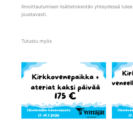
Ilmoittautumisen lisätietokentän yhteydessä tulee a
joustavasti.
Tutustu myös