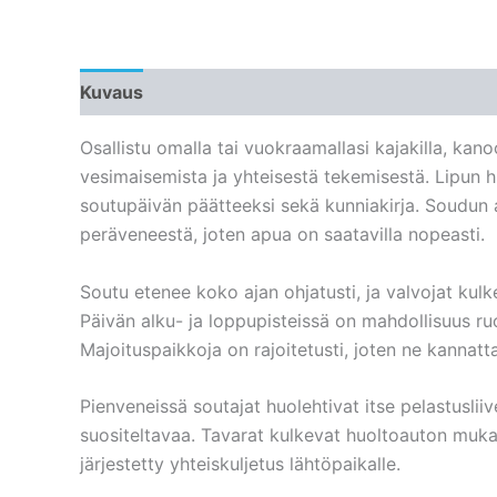
Kuvaus
Osallistu omalla tai vuokraamallasi kajakilla, kan
vesimaisemista ja yhteisestä tekemisestä. Lipun h
soutupäivän päätteeksi sekä kunniakirja. Soudun 
peräveneestä, joten apua on saatavilla nopeasti.
Soutu etenee koko ajan ohjatusti, ja valvojat kul
Päivän alku- ja loppupisteissä on mahdollisuus r
Majoituspaikkoja on rajoitetusti, joten ne kannatt
Pienveneissä soutajat huolehtivat itse pelastusliiv
suositeltavaa. Tavarat kulkevat huoltoauton muk
järjestetty yhteiskuljetus lähtöpaikalle.