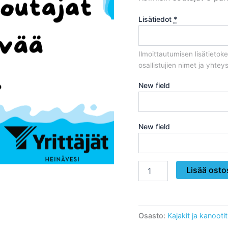
Lisätiedot
*
Ilmoittautumisen lisätieto
osallistujien nimet ja yhteyst
New field
New field
Kolmisin
Lisää osto
soutajat
kolme
päivää
määrä
Osasto:
Kajakit ja kanootit