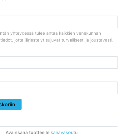
kentän yhteydessä tulee antaa kaikkien venekunnan
iedot, jotta järjestelyt sujuvat turvallisesti ja joustavasti.
skoriin
Avainsana tuotteelle
kanavasoutu