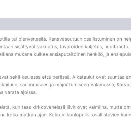
ootilla tai pienveneellä. Kanavasoutuun osallistuminen on hel
intaan sisältyvät vakuutus, tavaroiden kuljetus, huoltoauto,
aikana mukana kulkee ensiaputaitoinen henkilö, ja ensiapul
kevat sekä keulassa että perässä. Aikataulut ovat suuntaa an
uokailuun, saunomiseen ja majoittumiseen Valamossa, Karvi
aa varata ajoissa.
eistä, kun taas kirkkoveneissä liivit ovat valmiina, mutta oma
ana koko matkan ajan. Koko viikonlopuksi osallistuvien ka