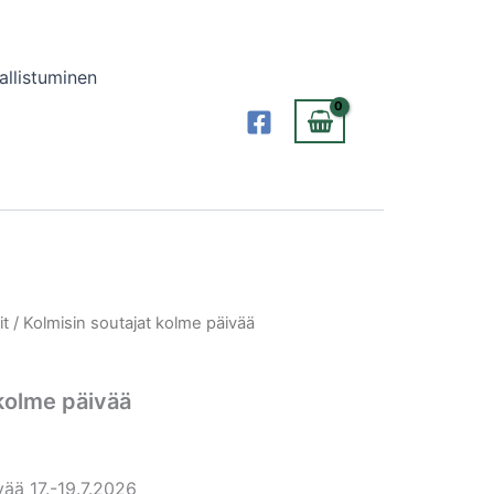
allistuminen
it
/ Kolmisin soutajat kolme päivää
 kolme päivää
vää 17.-19.7.2026