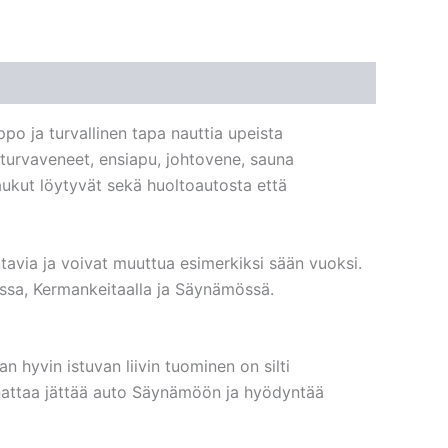
ppo ja turvallinen tapa nauttia upeista
 turvaveneet, ensiapu, johtovene, sauna
aukut löytyvät sekä huoltoautosta että
tavia ja voivat muuttua esimerkiksi sään vuoksi.
ossa, Kermankeitaalla ja Säynämössä.
n hyvin istuvan liivin tuominen on silti
nnattaa jättää auto Säynämöön ja hyödyntää