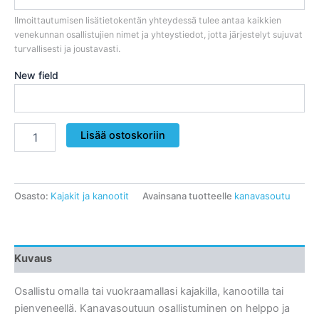
Ilmoittautumisen lisätietokentän yhteydessä tulee antaa kaikkien
venekunnan osallistujien nimet ja yhteystiedot, jotta järjestelyt sujuvat
turvallisesti ja joustavasti.
New field
Yksinsoutajat
Lisää ostoskoriin
ja
melojat
kolme
päivää
Osasto:
Kajakit ja kanootit
Avainsana tuotteelle
kanavasoutu
määrä
Kuvaus
Osallistu omalla tai vuokraamallasi kajakilla, kanootilla tai
pienveneellä. Kanavasoutuun osallistuminen on helppo ja