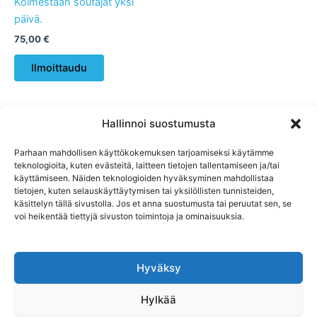
Kolmestaan soutajat yksi
päivä.
75,00
€
Tällä
Ilmoittaudu
tuotteella
on
useampi
Hallinnoi suostumusta
muunnelma.
Voit
Parhaan mahdollisen käyttökokemuksen tarjoamiseksi käytämme
tehdä
Ilmoittaudu
teknologioita, kuten evästeitä, laitteen tietojen tallentamiseen ja/tai
valinnat
käyttämiseen. Näiden teknologioiden hyväksyminen mahdollistaa
Yhteystiedot
tietojen, kuten selauskäyttäytymisen tai yksilöllisten tunnisteiden,
tuotteen
Evästekäytäntö (EU)
käsittelyn tällä sivustolla. Jos et anna suostumusta tai peruutat sen, se
sivulla.
Tietosuojasoloste -Privacy policy
voi heikentää tiettyjä sivuston toimintoja ja ominaisuuksia.
Peruutusehdot
Hyväksy
Hylkää