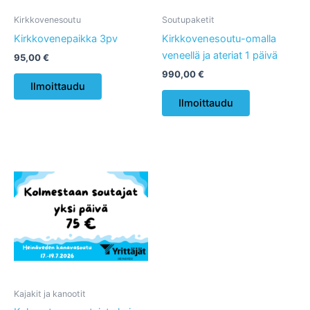
Kirkkovenesoutu
Soutupaketit
Kirkkovenepaikka 3pv
Kirkkovenesoutu-omalla
veneellä ja ateriat 1 päivä
95,00
€
990,00
€
Ilmoittaudu
Tällä
Ilmoittaudu
tuotteella
on
useampi
muunnelma.
Voit
tehdä
valinnat
tuotteen
sivulla.
Kajakit ja kanootit