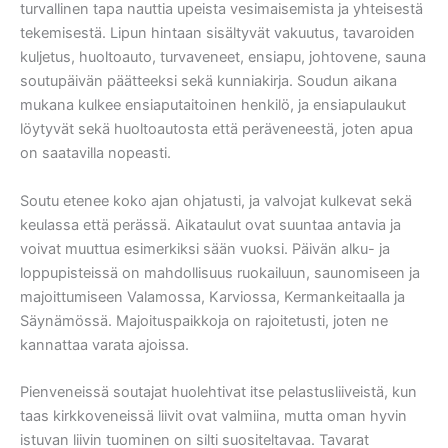
turvallinen tapa nauttia upeista vesimaisemista ja yhteisestä
tekemisestä. Lipun hintaan sisältyvät vakuutus, tavaroiden
kuljetus, huoltoauto, turvaveneet, ensiapu, johtovene, sauna
soutupäivän päätteeksi sekä kunniakirja. Soudun aikana
mukana kulkee ensiaputaitoinen henkilö, ja ensiapulaukut
löytyvät sekä huoltoautosta että peräveneestä, joten apua
on saatavilla nopeasti.
Soutu etenee koko ajan ohjatusti, ja valvojat kulkevat sekä
keulassa että perässä. Aikataulut ovat suuntaa antavia ja
voivat muuttua esimerkiksi sään vuoksi. Päivän alku- ja
loppupisteissä on mahdollisuus ruokailuun, saunomiseen ja
majoittumiseen Valamossa, Karviossa, Kermankeitaalla ja
Säynämössä. Majoituspaikkoja on rajoitetusti, joten ne
kannattaa varata ajoissa.
Pienveneissä soutajat huolehtivat itse pelastusliiveistä, kun
taas kirkkoveneissä liivit ovat valmiina, mutta oman hyvin
istuvan liivin tuominen on silti suositeltavaa. Tavarat